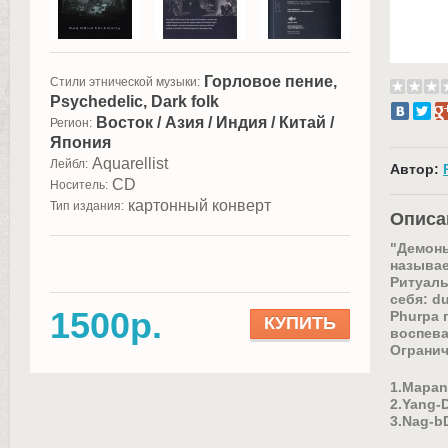
Горловое пение,
Стили этнической музыки:
Psychedelic, Dark folk
Восток / Азия / Индия / Китай /
Регион:
Япония
Aquarellist
Лейбл:
Автор:
CD
Носитель:
картонный конверт
Тип издания:
Описа
"Демоны
называе
Ритуаль
себя: du
1500р.
Phurpa 
КУПИТЬ
воспева
Огранич
1.Mapan
2.Yang-
3.Nag-b