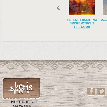
UZGIN UVER ‎– PATAK
DUB BUDDET SVET
FEAT. DR.I-BOLIT - NO
UZG
(2018)
(2009)
SMOKE WITHOUT
FIRE (2009)
UZGIN UVER
SAMOSAD BEND
SAMOSAD BEND
ИНТЕРНЕТ-
МАГАЗИН