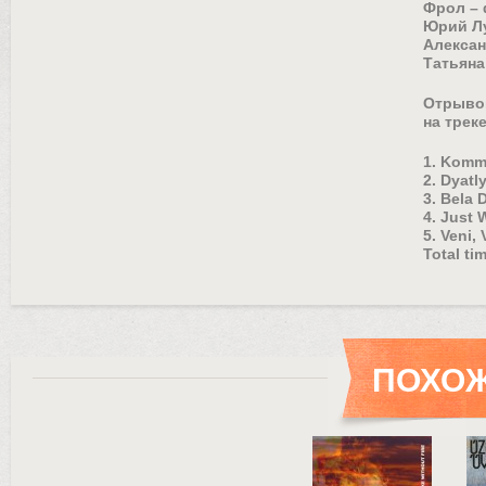
Фрол – 
Юрий Лу
Алексан
Татьяна
Отрывок
на треке
1. Komm
2. Dyatl
3. Bela 
4. Just 
5. Veni, 
Total ti
ПОХОЖ