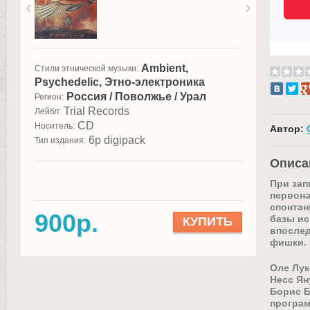
‹
›
Ambient,
Стили этнической музыки:
Psychedelic, Этно-электроника
Россия / Поволжье / Урал
Регион:
Trial Records
Лейбл:
CD
Носитель:
Автор:
6p digipack
Тип издания:
Описа
При зап
первона
спонтан
900р.
базы ис
КУПИТЬ
впослед
фишки. 
Оле Лук
Несс Ян
Борис Б
програ