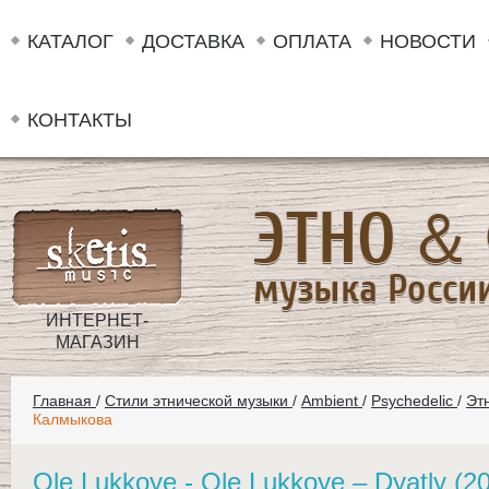
КАТАЛОГ
ДОСТАВКА
ОПЛАТА
НОВОСТИ
КОНТАКТЫ
ИНТЕРНЕТ-
МАГАЗИН
Главная
/
Стили этнической музыки
/
Ambient
/
Psychedelic
/
Эт
Калмыкова
Ole Lukkoye - Ole Lukkoye ‎– Dyatly (