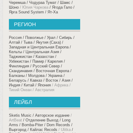
Черемша
Чодураа Тумат
Шамс
Шоно
Юлия Чаркова
Ягода Гало
Ярга Sound System
Ят-Ха
РЕГИОН
Россия / Поволжье / Урал
Сибирь /
Алтай / Тыва / Якутия (Саха)
Западная и Центральная Европа /
Кельты
Центральная Азия /
Таджикистан / Казахстан /
Узбекистан / Памир
Карелия /
Финляндия / Русский Север /
Скандинавия
Восточная Европа /
Балканы
Молдова / Украина /
Беларусь
Кавказ
Восток / Азия /
Индия / Китай / Япония
Африка /
Тихий Океан / Австралия
ЛЕЙБЛ
Sketis Music
Авторское издание
ArtBeat
Отделение Выход
Long
Arms
Bomba-Piter
Dom Records
Выргород
Кайлас Recods
Ulitka