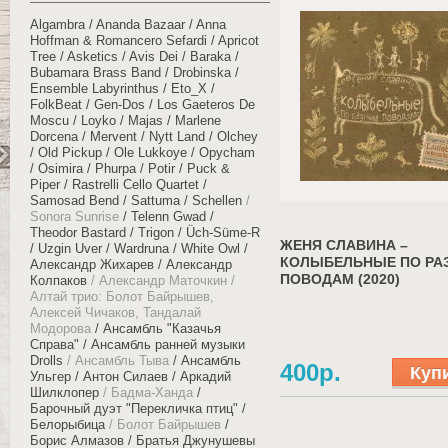
Algambra
Ananda Bazaar
Anna
Hoffman & Romancero Sefardi
Apricot
Tree
Asketics
Avis Dei
Baraka
Bubamara Brass Band
Drobinska
Ensemble Labyrinthus
Eto_X
FolkBeat
Gen-Dos
Los Gaeteros De
Moscu
Loyko
Majas
Marlene
Dorcena
Mervent
Nytt Land
Olchey
Old Pickup
Ole Lukkoye
Opycham
Osimira
Phurpa
Potir
Puck &
Piper
Rastrelli Cello Quartet
Samosad Bend
Sattuma
Schellen
Sonora Sunrise
Telenn Gwad
Theodor Bastard
Trigon
Üch​-​Süme​-​R
ЖЕНЯ СЛАВИНА –
Uzgin Uver
Wardruna
White Owl
КОЛЫБЕЛЬНЫЕ ПО Р
Александр Жихарев
Александр
ПОВОДАМ (2020)
Колпаков
Александр Маточкин
Алтай трио: Болот Байрышев,
Алексей Чичаков, Тандалай
Модорова
Ансамбль "Казачья
Справа"
Ансамбль ранней музыки
Drolls
Ансамбль Тыва
Ансамбль
400р.
Ульгер
Антон Силаев
Аркадий
Шилклопер
Бадма-Ханда
Барочный дуэт "Перекличка птиц"
Белорыбица
Болот Байрышев
Борис Алмазов
Братья Джунушевы