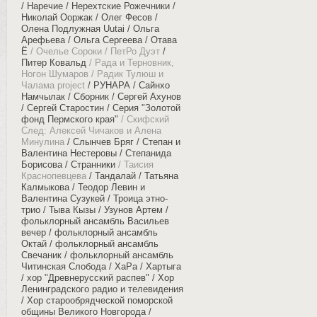
Наречие
Нерехтские Рожечники
Николай Ооржак
Олег Фесов
Олена Подлужная Uutai
Ольга
Арефьева
Ольга Сергеева
Отава
Ё
Очелье Сороки
ПетРо Дуэт
Питер Ковальд
Рада и Терновник,
Ногон Шумаров
Радик Тулюш и
Чалама project
РУНАРА
Сайнхо
Намчылак
Сборник
Сергей Ахунов
Сергей Старостин
Серия "Золотой
фонд Пермского края"
Скифский
Cлед: Алексей Чичаков и Алена
Минулина
Слынчев Бряг
Степан и
Валентина Нестеровы
Степанида
Борисова
Странники
Таисия
Краснопевцева
Тандалай
Татьяна
Калмыкова
Теодор Левин и
Валентина Сузукей
Троица этно-
трио
Тыва Кызы
Узунов Артем
фольклорный ансамбль Васильев
вечер
фольклорный ансамбль
Октай
фольклорный ансамбль
Свечаник
фольклорный ансамбль
Читинская Слобода
ХаРа
Хартыга
хор "Древнерусский распев"
Хор
Ленинградского радио и телевидения
Хор старообрядческой поморской
общины Великого Новгорода