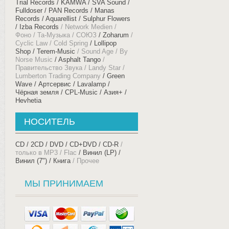
Trial Records
KAMWA
SVA Sound
Fulldoser
PAN Records
Manas
Records
Aquarellist
Sulphur Flowers
Izba Records
Network Medien
Фоно
Та-Музыка
СОЮЗ
Zoharum
Cyclic Law
Cold Spring
Lollipop
Shop
Terem-Music
Sound Age
By
Norse Music
Asphalt Tango
Правительство Звука
Landy Star
Lumberton Trading Company
Green
Wave
Артсервис
Lavalamp
Чёрная земля
CPL-Music
Азия+
Hevhetia
НОСИТЕЛЬ
CD
2CD
DVD
CD+DVD
CD-R
только в MP3 / Flac
Винил (LP)
Винил (7")
Книга
Прочее
МЫ ПРИНИМАЕМ