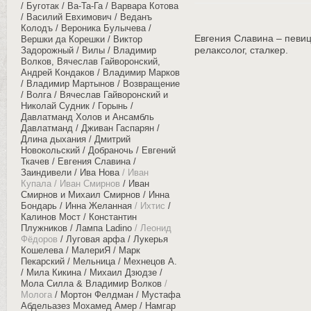
Буготак
Ва-Та-Га
Варвара Котова
Василий Евхимович
Веданъ
Колодъ
Вероника Булычева
Евгения Славина – певиц
Вершки да Корешки
Виктор
релаксолог, сталкер.
Задорожный
Вилы
Владимир
Волков, Вячеслав Гайворонский,
Андрей Кондаков
Владимир Марков
Владимир Мартынов
Возвращение
Волга
Вячеслав Гайворонский и
Николай Судник
Горынь
Давлатманд Холов и Ансамбль
Давлатманд
Дживан Гаспарян
Длина дыхания
Дмитрий
Новокольский
Добраночь
Евгений
Ткачев
Евгения Славина
Заиндивели
Ива Нова
Иван
Купала
Иван Смирнов
Иван
Смирнов и Михаил Смирнов
Инна
Бондарь
Инна Желанная
Ихтис
Калинов Мост
Константин
Плужников
Лампа Ladino
Леонид
Фёдоров
Луговая арфа
Лукерья
Кошелева
МалериЯ
Марк
Пекарский
Мельница
Мехнецов А.
Мила Кикина
Михаил Дзюдзе
Мола Силла & Владимир Волков
Молога
Мортон Фелдман
Мустафа
Абдельазез Мохамед Амер
Намгар