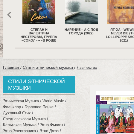
Н И
НАРЕЧИЕ – А С ПОД
ЯТ-ХА - WE WILL
OPYCHAM – ГД
ИНА
ГОРОДА (2022)
NEVER DIE (THE
НАЙТИ ДУШЕ П
 ГРУППА
LOLLIPOPPE SHOPPE,
(2021)
«В РОЩЕ
2021)
О ДНЯ…»
Главная
/
Стили этнической музыки
/
Язычество
СТИЛИ ЭТНИЧЕСКОЙ
МУЗЫКИ
Этническая Музыка / World Music
Фольклор
Горловое Пение
Духовный Стих
Средневековая Музыка
Кельтская Музыка
Этно Фьюжн
Этно-Электроника
Этно Джаз