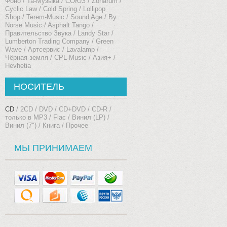
Фоно
Та-Музыка
СОЮЗ
Zoharum
Cyclic Law
Cold Spring
Lollipop
Shop
Terem-Music
Sound Age
By
Norse Music
Asphalt Tango
Правительство Звука
Landy Star
Lumberton Trading Company
Green
Wave
Артсервис
Lavalamp
Чёрная земля
CPL-Music
Азия+
Hevhetia
НОСИТЕЛЬ
CD
2CD
DVD
CD+DVD
CD-R
только в MP3 / Flac
Винил (LP)
Винил (7")
Книга
Прочее
МЫ ПРИНИМАЕМ