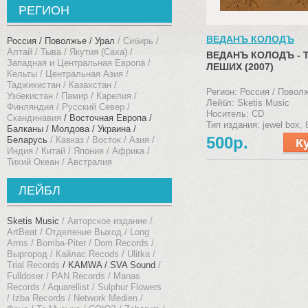
РЕГИОН
ВЕДАНЪ КОЛОДЪ
Россия / Поволжье / Урал
Сибирь /
Алтай / Тыва / Якутия (Саха)
ВЕДАНЪ КОЛОДЪ - 
Западная и Центральная Европа /
ЛЕШИХ (2007)
Кельты
Центральная Азия /
Таджикистан / Казахстан /
Регион: Россия / Повол
Узбекистан / Памир
Карелия /
Лейбл: Sketis Music
Финляндия / Русский Север /
Носитель: CD
Скандинавия
Восточная Европа /
Тип издания: jewel box, 
Балканы
Молдова / Украина /
буклет
500р.
Беларусь
Кавказ
Восток / Азия /
Индия / Китай / Япония
Африка /
Тихий Океан / Австралия
ЛЕЙБЛ
Sketis Music
Авторское издание
ArtBeat
Отделение Выход
Long
Arms
Bomba-Piter
Dom Records
Выргород
Кайлас Recods
Ulitka
Trial Records
KAMWA
SVA Sound
Fulldoser
PAN Records
Manas
Records
Aquarellist
Sulphur Flowers
Izba Records
Network Medien