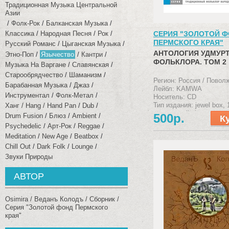
Традиционная Музыка Центральной
Азии
Фолк-Рок
Балканская Музыка
Классика
Народная Песня
Рок
СЕРИЯ "ЗОЛОТОЙ 
ПЕРМСКОГО КРАЯ"
Русский Романс
Цыганская Музыка
АНТОЛОГИЯ УДМУР
Этно-Поп
Язычество
Кантри
ФОЛЬКЛОРА. ТОМ 2
Музыка На Варгане
Славянская
Старообрядчество
Шаманизм
Регион: Россия / Повол
Барабанная Музыка
Джаз
Лейбл: KAMWA
Инструментал
Фолк-Метал
Носитель: CD
Тип издания: jewel box, 
Ханг / Hang / Hand Pan
Dub
буклет + slimbox
500р.
Drum Fusion
Блюз
Ambient
Psychedelic
Арт-Рок
Reggae
Meditation
New Age
Beatbox
Chill Out
Dark Folk
Lounge
Звуки Природы
АВТОР
Osimira
Веданъ Колодъ
Сборник
Серия "Золотой фонд Пермского
края"