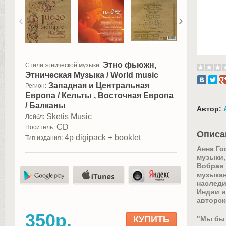
‹
›
Этно фьюжн,
Стили этнической музыки:
Этническая Музыка / World music
Западная и Центральная
Регион:
Европа / Кельты , Восточная Европа
/ Балканы
Автор:
Sketis Music
Лейбл:
CD
Носитель:
Описа
4p digipack + booklet
Тип издания:
Анна Го
музыки
Вобрав 
музыкан
наследи
Индии и
авторс
350р.
КУПИТЬ
"Мы бы 