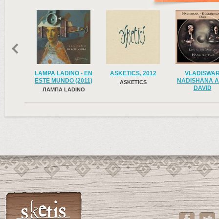
BRA
LAMPA LADINO - EN
ASKETICS, 2012
VLADISWA
ESTE MUNDO (2011)
NADISHANA 
BRA
ASKETICS
DAVID
ЛАМПА LADINO
KUCKHERMA
DUO – LIVE AT
MOSCOW HA
DRUM FESTIV
2012