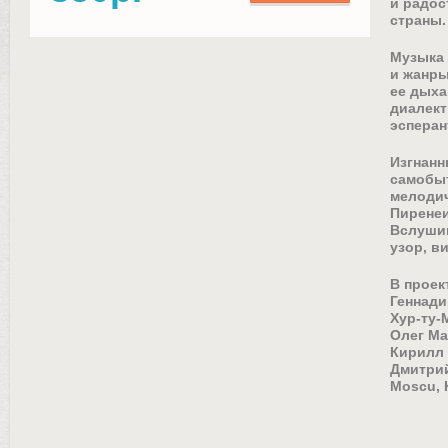
и радос
страны.
Музыка 
и жанры
ее дыха
диалект
эсперан
Изгнанн
самобыт
мелодич
Пиренеи
Вслушив
узор, в
В проек
Геннади
Хур-ту-
Олег Ма
Кирилл 
Дмитрий
Moscu, 