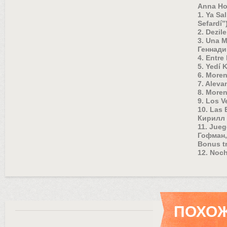
Anna Ho
1. Ya S
Sefardí”
2. Dezi
3. Una 
Геннади
4. Entr
5. Yedí
6. More
7. Alev
8. More
9. Los V
10. Las
Кирилл 
11. Jue
Гофман,
Bonus tr
12. Noc
ПОХОЖ